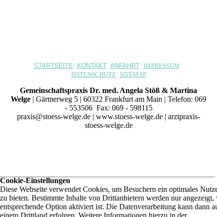
STARTSEITE
KONTAKT
ANFAHRT
IMPRESSUM
DATENSCHUTZ
SITEMAP
Gemeinschaftspraxis Dr. med. Angela Stöß & Martina
Welge
| Gärtnerweg 5 | 60322 Frankfurt am Main | Telefon: 069
- 553506 Fax: 069 - 598115
praxis@stoess-welge.de | www.stoess-welge.de | arztpraxis-
stoess-welge.de
Cookie-Einstellungen
Diese Webseite verwendet Cookies, um Besuchern ein optimales Nutze
zu bieten. Bestimmte Inhalte von Drittanbietern werden nur angezeigt,
entsprechende Option aktiviert ist. Die Datenverarbeitung kann dann a
einem Drittland erfolgen. Weitere Informationen hierzu in der